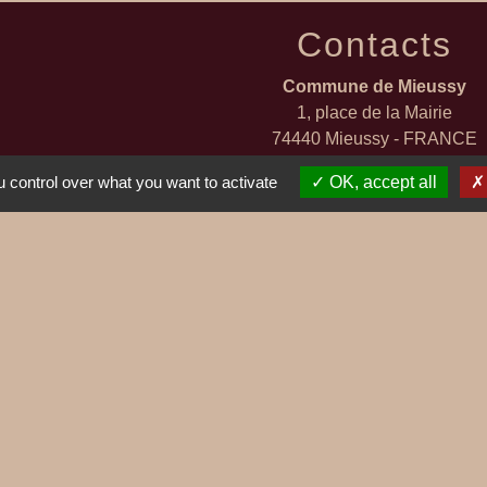
Contacts
Commune de Mieussy
1, place de la Mairie
74440 Mieussy - FRANCE
+33 4 50 43 01 67
 control over what you want to activate
OK, accept all
Contact par formulaire
ges
SIBIRIL
entions légales
-
Politique de confidentialité
-
Accessibilité
-