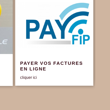
PAYER VOS FACTURES
Con
EN LIGNE
Délib
cliquer ici