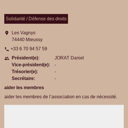
Solidarité / Défense des droits
location_on
Les Vagnys
74440 Mieussy
+33 6 70 94 57 59
phone
Président(e):
JORAT Daniel
people
Vice-président(e):
-
Trésorier(e):
-
Secrétaire:
-
aider les membres
aider les membres de l’association en cas de nécessité.