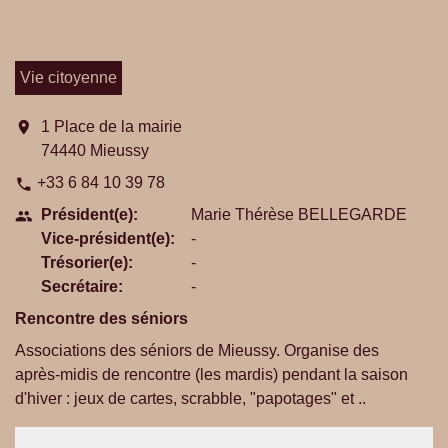
Vie citoyenne
location_on
1 Place de la mairie
74440 Mieussy
+33 6 84 10 39 78
phone
Président(e):
Marie Thérèse BELLEGARDE
people
Vice-président(e):
-
Trésorier(e):
-
Secrétaire:
-
Rencontre des séniors
Associations des séniors de Mieussy. Organise des
après-midis de rencontre (les mardis) pendant la saison
d'hiver : jeux de cartes, scrabble, "papotages" et ..