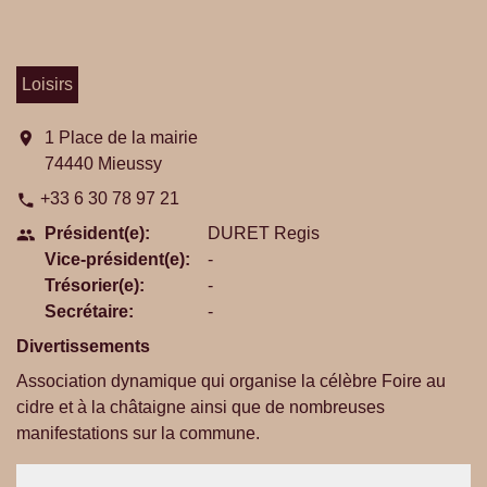
Loisirs
location_on
1 Place de la mairie
74440 Mieussy
+33 6 30 78 97 21
phone
Président(e):
DURET Regis
people
Vice-président(e):
-
Trésorier(e):
-
Secrétaire:
-
Divertissements
Association dynamique qui organise la célèbre Foire au
cidre et à la châtaigne ainsi que de nombreuses
manifestations sur la commune.