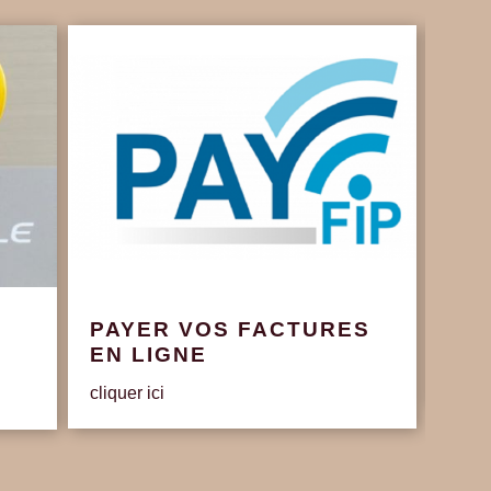
PAYER VOS FACTURES
Con
EN LIGNE
Délib
cliquer ici