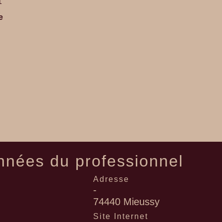
1
e
nées du professionnel
Adresse
-
74440 Mieussy
l
Site Internet