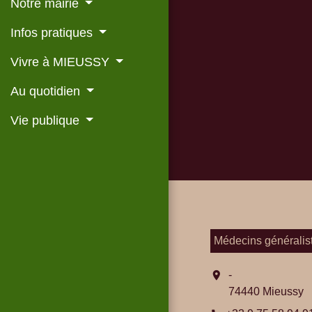
Notre mairie
Infos pratiques
Vivre à MIEUSSY
Au quotidien
Vie publique
Médecins généralis
location_on
-
74440 Mieussy