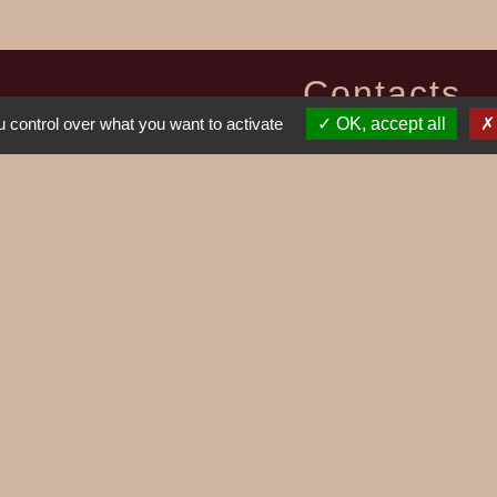
Contacts
 control over what you want to activate
OK, accept all
Commune de Mieussy
1, place de la Mairie
74440 Mieussy - FRANCE
+33 4 50 43 01 67
Contact par formulaire
ges
SIBIRIL