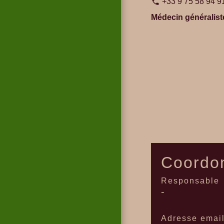
+33 9 75 58 94 9
phone
Médecin généralist
Coordon
Responsable
-
Adresse emai