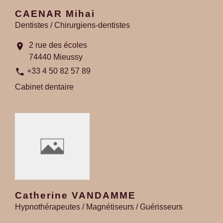
CAENAR Mihai
Dentistes / Chirurgiens-dentistes
2 rue des écoles
location_on
74440 Mieussy
phone
+33 4 50 82 57 89
Cabinet dentaire
Catherine VANDAMME
Hypnothérapeutes / Magnétiseurs / Guérisseurs