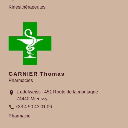
Kinesithérapeutes
GARNIER Thomas
Pharmacies
L edelweiss - 451 Route de la montagne
location_on
74440 Mieussy
phone
+33 4 50 43 01 06
Pharmacie