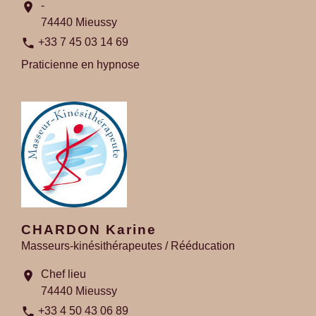
-
location_on
74440 Mieussy
phone
+33 7 45 03 14 69
Praticienne en hypnose
CHARDON Karine
Masseurs-kinésithérapeutes / Rééducation
Chef lieu
location_on
74440 Mieussy
phone
+33 4 50 43 06 89