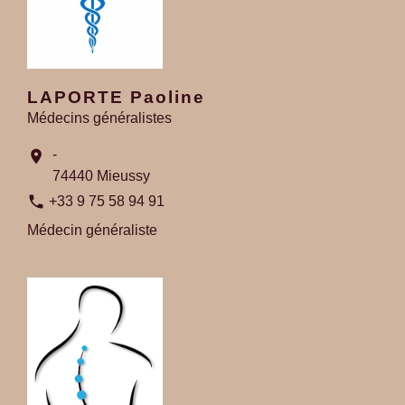
LAPORTE Paoline
Médecins généralistes
-
location_on
74440 Mieussy
phone
+33 9 75 58 94 91
Médecin généraliste