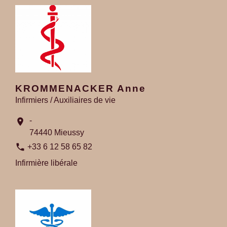
KROMMENACKER Anne
Infirmiers / Auxiliaires de vie
-
location_on
74440 Mieussy
phone
+33 6 12 58 65 82
Infirmière libérale