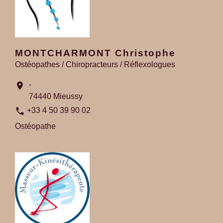
MONTCHARMONT Christophe
Ostéopathes / Chiropracteurs / Réflexologues
-
location_on
74440 Mieussy
phone
+33 4 50 39 90 02
Ostéopathe