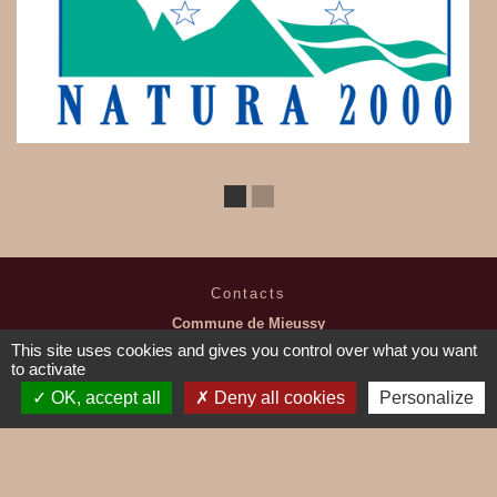
Contacts
Commune de Mieussy
1, place de la Mairie
This site uses cookies and gives you control over what you want
74440 Mieussy - FRANCE
to activate
+33 4 50 43 01 67
OK, accept all
Deny all cookies
Personalize
Contact par formulaire